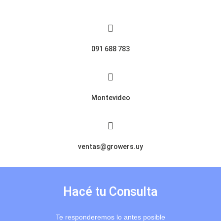
091 688 783
Montevideo
ventas@growers.uy
Hacé tu Consulta
Te responderemos lo antes posible