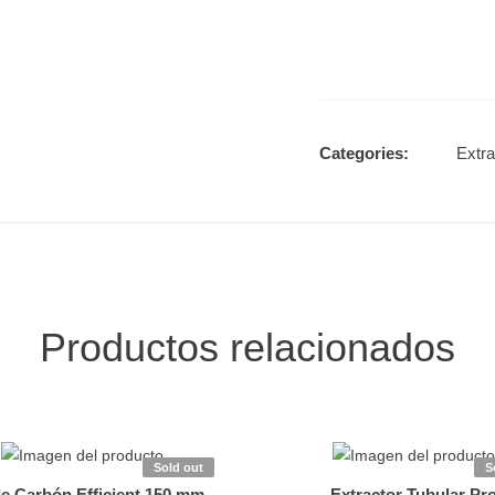
Agotado
Categories:
Extra
Productos relacionados
Sold out
S
 de Carbón Efficient 150 mm –
Extractor Tubular Pr