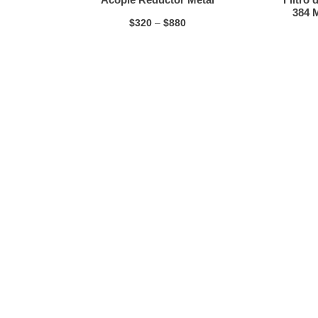
384 M
$
320
–
$
880