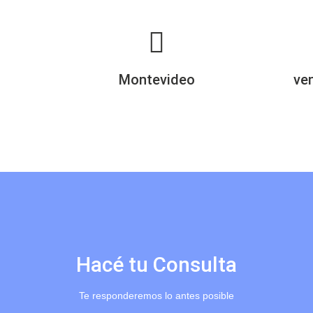
Montevideo
ve
Hacé tu Consulta
Te responderemos lo antes posible