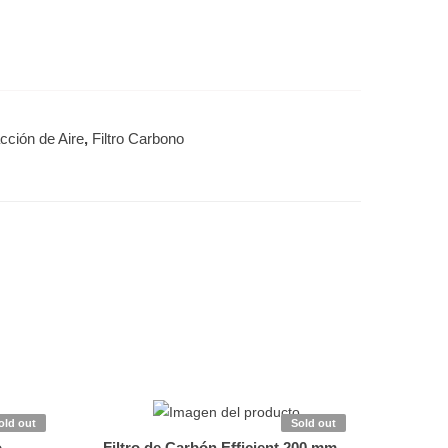
cción de Aire
,
Filtro Carbono
old out
Sold out
o
Filtro de Carbón Efficient 200 mm –