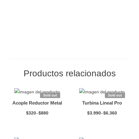
Productos relacionados
Sold out
Sold out
Acople Reductor Metal
Turbina Lineal Pro
$
320
–
$
880
$
3.990
–
$
6.360