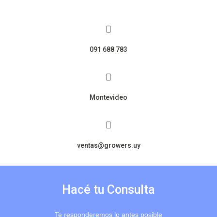
091 688 783
Montevideo
ventas@growers.uy
Hacé tu Consulta
Te responderemos lo antes posible