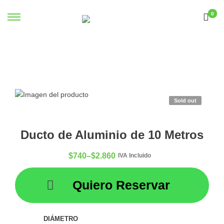
0
Sold out
Ducto de Aluminio de 10 Metros
$
740
–
$
2.860
IVA Incluido
Quiero Reservar
DIÁMETRO