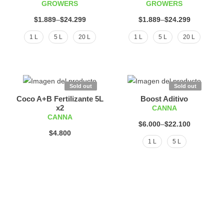
GROWERS
GROWERS
$
1.889
–
$
24.299
$
1.889
–
$
24.299
1 L
5 L
20 L
1 L
5 L
20 L
Sold out
Sold out
Coco A+B Fertilizante 5L
Boost Aditivo
x2
CANNA
CANNA
$
6.000
–
$
22.100
$
4.800
1 L
5 L